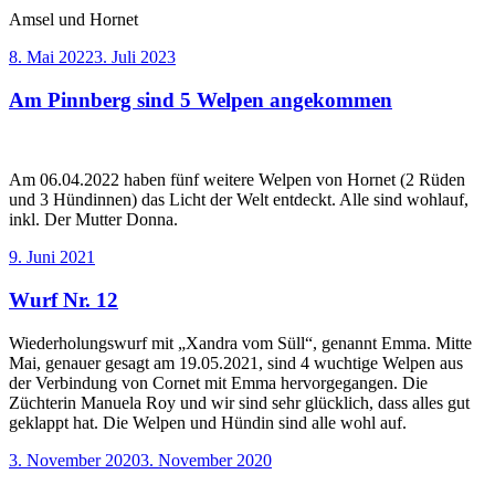
Amsel und Hornet
Veröffentlicht
8. Mai 2022
3. Juli 2023
am
Am Pinnberg sind 5 Welpen angekommen
Am 06.04.2022 haben fünf weitere Welpen von Hornet (2 Rüden
und 3 Hündinnen) das Licht der Welt entdeckt. Alle sind wohlauf,
inkl. Der Mutter Donna.
Veröffentlicht
9. Juni 2021
am
Wurf Nr. 12
Wiederholungswurf mit „Xandra vom Süll“, genannt Emma. Mitte
Mai, genauer gesagt am 19.05.2021, sind 4 wuchtige Welpen aus
der Verbindung von Cornet mit Emma hervorgegangen. Die
Züchterin Manuela Roy und wir sind sehr glücklich, dass alles gut
geklappt hat. Die Welpen und Hündin sind alle wohl auf.
Veröffentlicht
3. November 2020
3. November 2020
am