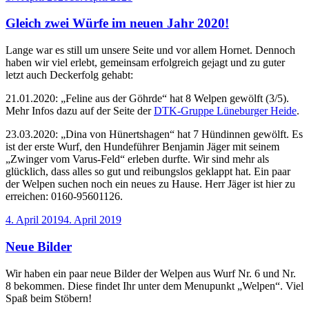
am
Gleich zwei Würfe im neuen Jahr 2020!
Lange war es still um unsere Seite und vor allem Hornet. Dennoch
haben wir viel erlebt, gemeinsam erfolgreich gejagt und zu guter
letzt auch Deckerfolg gehabt:
21.01.2020: „Feline aus der Göhrde“ hat 8 Welpen gewölft (3/5).
Mehr Infos dazu auf der Seite der
DTK-Gruppe Lüneburger Heide
.
23.03.2020: „Dina von Hünertshagen“ hat 7 Hündinnen gewölft. Es
ist der erste Wurf, den Hundeführer Benjamin Jäger mit seinem
„Zwinger vom Varus-Feld“ erleben durfte. Wir sind mehr als
glücklich, dass alles so gut und reibungslos geklappt hat. Ein paar
der Welpen suchen noch ein neues zu Hause. Herr Jäger ist hier zu
erreichen: 0160-95601126.
Veröffentlicht
4. April 2019
4. April 2019
am
Neue Bilder
Wir haben ein paar neue Bilder der Welpen aus Wurf Nr. 6 und Nr.
8 bekommen. Diese findet Ihr unter dem Menupunkt „Welpen“. Viel
Spaß beim Stöbern!