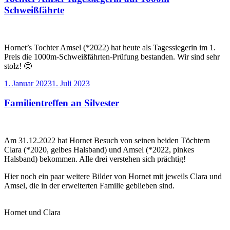
Schweißfährte
Hornet’s Tochter Amsel (*2022) hat heute als Tagessiegerin im 1.
Preis die 1000m-Schweißfährten-Prüfung bestanden. Wir sind sehr
stolz! 🤩
Veröffentlicht
1. Januar 2023
1. Juli 2023
am
Familientreffen an Silvester
Am 31.12.2022 hat Hornet Besuch von seinen beiden Töchtern
Clara (*2020, gelbes Halsband) und Amsel (*2022, pinkes
Halsband) bekommen. Alle drei verstehen sich prächtig!
Hier noch ein paar weitere Bilder von Hornet mit jeweils Clara und
Amsel, die in der erweiterten Familie geblieben sind.
Hornet und Clara