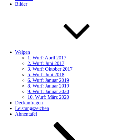
Bilder
Welpen
1. Wurf: April 2017
2. Wurf: Juni 2017
3. Wurf: Oktober 2017
5. Wurf: Juni 2018
6. Wurf: Januar 2019
8. Wurf: Januar 2019
9. Wurf: Januar 2020
10. Wurf: März 2020
Deckanfragen
Leistungszeichen
Ahnentafel
Nach
unten
zum