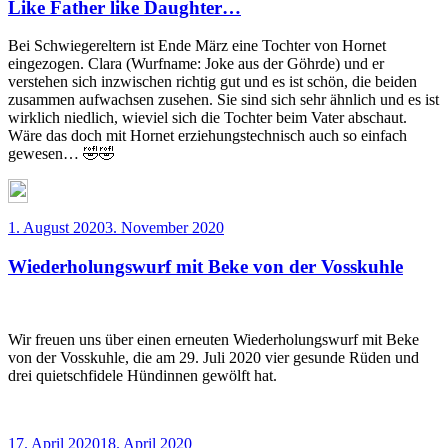
Like Father like Daughter…
Bei Schwiegereltern ist Ende März eine Tochter von Hornet
eingezogen. Clara (Wurfname: Joke aus der Göhrde) und er
verstehen sich inzwischen richtig gut und es ist schön, die beiden
zusammen aufwachsen zusehen. Sie sind sich sehr ähnlich und es ist
wirklich niedlich, wieviel sich die Tochter beim Vater abschaut.
Wäre das doch mit Hornet erziehungstechnisch auch so einfach
gewesen… 🤣🤣
Veröffentlicht
1. August 2020
3. November 2020
am
Wiederholungswurf mit Beke von der Vosskuhle
Wir freuen uns über einen erneuten Wiederholungswurf mit Beke
von der Vosskuhle, die am 29. Juli 2020 vier gesunde Rüden und
drei quietschfidele Hündinnen gewölft hat.
Veröffentlicht
17. April 2020
18. April 2020