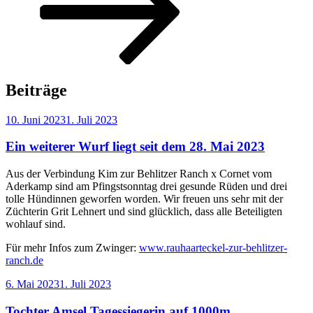
Inhalt
scrollen
Beiträge
Veröffentlicht
10. Juni 2023
1. Juli 2023
am
Ein weiterer Wurf liegt seit dem 28. Mai 2023
Aus der Verbindung Kim zur Behlitzer Ranch x Cornet vom
Aderkamp sind am Pfingstsonntag drei gesunde Rüden und drei
tolle Hündinnen geworfen worden. Wir freuen uns sehr mit der
Züchterin Grit Lehnert und sind glücklich, dass alle Beteiligten
wohlauf sind.
Für mehr Infos zum Zwinger:
www.rauhaarteckel-zur-behlitzer-
ranch.de
Veröffentlicht
6. Mai 2023
1. Juli 2023
am
Tochter Amsel Tagessiegerin auf 1000m