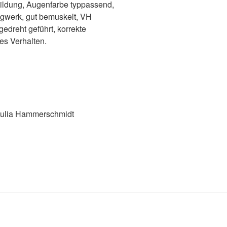
bildung, Augenfarbe typpassend,
angwerk, gut bemuskelt, VH
gedreht geführt, korrekte
es Verhalten.
 Julia Hammerschmidt