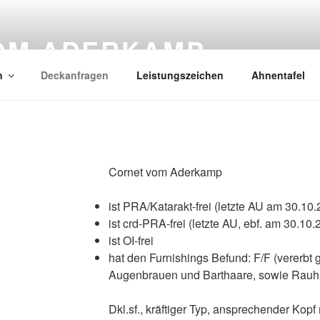
OM ADERKAMP
n
Deckanfragen
Leistungszeichen
Ahnentafel
Cornet vom Aderkamp
ist PRA/Katarakt-frei (letzte AU am 30.1
ist crd-PRA-frei (letzte AU, ebf. am 30.10.
ist OI-frei
hat den Furnishings Befund: F/F (vererbt 
Augenbrauen und Barthaare, sowie Rauh-/
Dkl.sf., kräftiger Typ, ansprechender Kopf