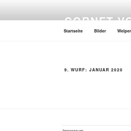
Zum
Inhalt
CORNET V
springen
Startseite
Bilder
Welpe
9. WURF: JANUAR 2020
Impressum