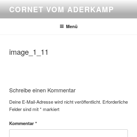
Zum
CORNET VOM ADERKAMP
Inhalt
springen
Menü
image_1_11
Schreibe einen Kommentar
Deine E-Mail-Adresse wird nicht veröffentlicht.
Erforderliche
Felder sind mit
*
markiert
Kommentar
*