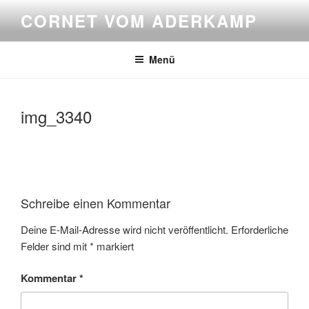
Zum
CORNET VOM ADERKAMP
Inhalt
springen
Menü
img_3340
Schreibe einen Kommentar
Deine E-Mail-Adresse wird nicht veröffentlicht.
Erforderliche
Felder sind mit
*
markiert
Kommentar
*