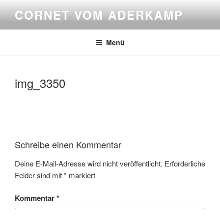
Zum
CORNET VOM ADERKAMP
Inhalt
springen
Menü
img_3350
Schreibe einen Kommentar
Deine E-Mail-Adresse wird nicht veröffentlicht.
Erforderliche
Felder sind mit
*
markiert
Kommentar
*