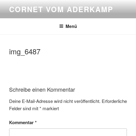
Zum
CORNET VOM ADERKAMP
Inhalt
springen
Menü
img_6487
Schreibe einen Kommentar
Deine E-Mail-Adresse wird nicht veröffentlicht.
Erforderliche
Felder sind mit
*
markiert
Kommentar
*