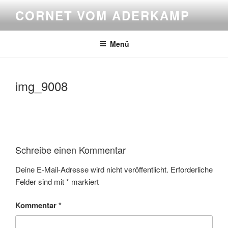
Zum
CORNET VOM ADERKAMP
Inhalt
springen
Menü
img_9008
Schreibe einen Kommentar
Deine E-Mail-Adresse wird nicht veröffentlicht.
Erforderliche
Felder sind mit
*
markiert
Kommentar
*