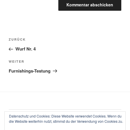
Beitragsnavigation
Vorheriger
ZURÜCK
Beitrag
Wurf Nr. 4
Nächster
WEITER
Beitrag
Furnishings-Testung
Impressum
Datenschutz und Cookies: Diese Website verwendet Cookies. Wenn du
die Website weiterhin nutzt, stimmst du der Verwendung von Cookies zu.