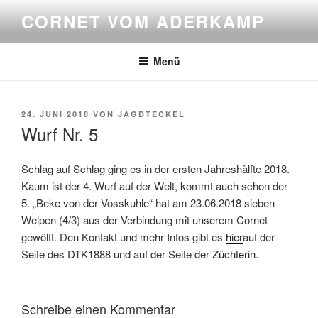
Zum
CORNET VOM ADERKAMP
Inhalt
springen
Menü
VERÖFFENTLICHT
24. JUNI 2018
VON
JAGDTECKEL
AM
Wurf Nr. 5
Schlag auf Schlag ging es in der ersten Jahreshälfte 2018.
Kaum ist der 4. Wurf auf der Welt, kommt auch schon der
5. „Beke von der Vosskuhle“ hat am 23.06.2018 sieben
Welpen (4/3) aus der Verbindung mit unserem Cornet
gewölft. Den Kontakt und mehr Infos gibt es
hier
auf der
Seite des DTK1888 und auf der Seite der
Züchterin
.
Schreibe einen Kommentar