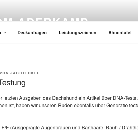
OM ADERKAMP
n
Deckanfragen
Leistungszeichen
Ahnentafel
VON
JAGDTECKEL
Testung
r letzten Ausgaben des Dachshund ein Artikel über DNA-Tests 
nen ist, haben wir unseren Rüden ebenfalls über Generatio test
: F/F (Ausgeprägte Augenbrauen und Barthaare, Rauh-/ Drahthaa