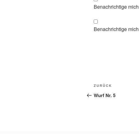
Benachrichtige mich
Benachrichtige mich 
Beitragsnavi
Vorheriger
ZURÜCK
Beitrag
Wurf Nr. 5