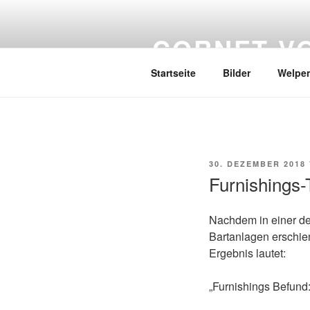
Zum
Inhalt
CORNET V
springen
Startseite
Bilder
Welpe
VERÖFFENTLICHT
30. DEZEMBER 2018
AM
Furnishings-
Nachdem in einer de
Bartanlagen erschie
Ergebnis lautet:
„Furnishings Befund